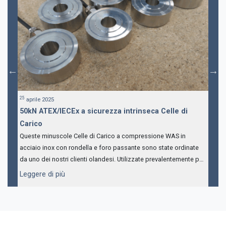
25
aprile 2025
50kN ATEX/IECEx a sicurezza intrinseca Celle di
Carico
Queste minuscole Celle di Carico a compressione WAS in
acciaio inox con rondella e foro passante sono state ordinate
da uno dei nostri clienti olandesi. Utilizzate prevalentemente per
il monitoraggio della tensione dei bulloni, queste Celle di Carico
...
Leggere di più
da 50kN hanno un diametro esterno di soli 38mm e un'altezza di
15mm.