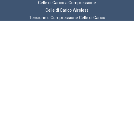
Celle di Carico a Compressione
Celle di Carico Wireless
Tensione e Compressione Celle di Carico
Cella di Carico a Grillo
Perni di Carico
Carichi a Trazione e Carichi Sospesi
Celle di Carico a Flessione e Taglio
ATEX Celle di Carico
© 2026 LCM Systems .
Unit 15, Newport Business Park, Barry Way, Newport
Isle of Wight, PO30 5GY, United Kingdom
Partita IVA GB 785 3956 71
Numero di registrazione della società 2057541
LCM Systems è una società di Interface, Inc.