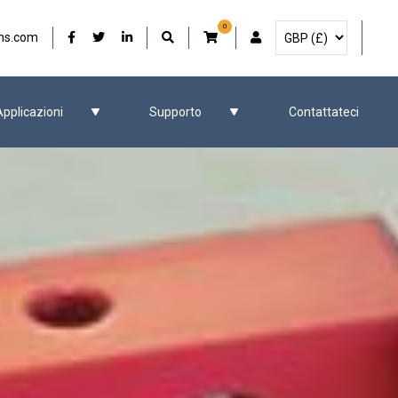
0
Seleziona la valuta
Il nostro Facebook
Il nostro Twitter
Il nostro LinkedIn
Account utente
ms.com
Applicazioni
Supporto
Contattateci