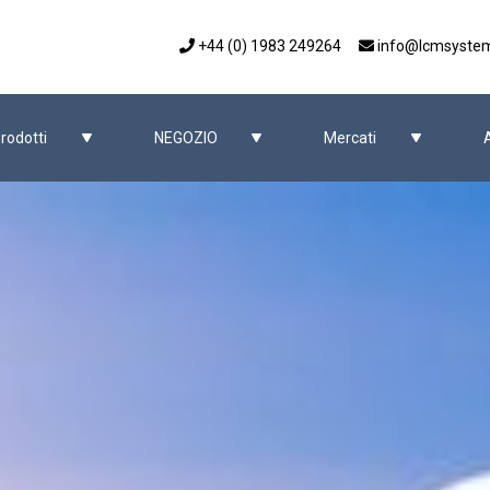
+44 (0) 1983 249264
info@lcmsyste
rodotti
NEGOZIO
Mercati