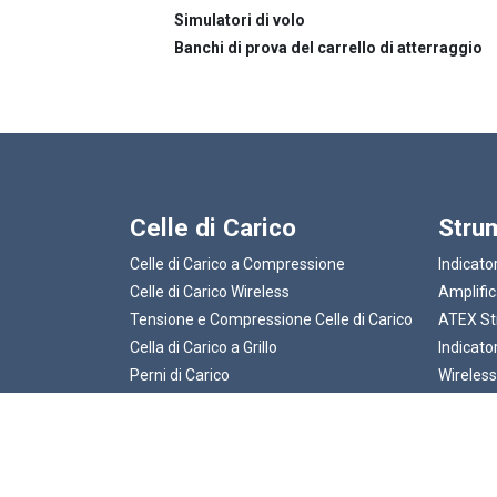
Simulatori di volo
Banchi di prova del carrello di atterraggio
Celle di Carico
Stru
Celle di Carico a Compressione
Indicator
Celle di Carico Wireless
Amplific
Tensione e Compressione Celle di Carico
ATEX St
Cella di Carico a Grillo
Indicatori
Perni di Carico
Wireles
Carichi a Trazione e Carichi Sospesi
Celle di Carico a Flessione e Taglio
ATEX Celle di Carico