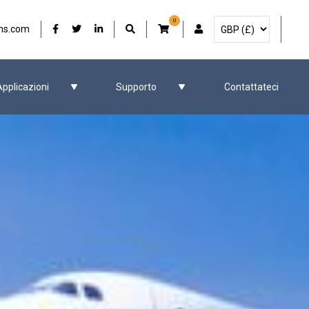
0
Seleziona la valuta
Il nostro Facebook
Il nostro Twitter
Il nostro LinkedIn
Account utente
ms.com
Applicazioni
Supporto
Contattateci